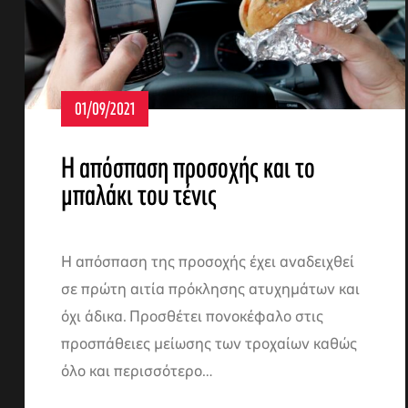
01/09/2021
Η απόσπαση προσοχής και το
μπαλάκι του τένις
Η απόσπαση της προσοχής έχει αναδειχθεί
σε πρώτη αιτία πρόκλησης ατυχημάτων και
όχι άδικα. Προσθέτει πονοκέφαλο στις
προσπάθειες μείωσης των τροχαίων καθώς
όλο και περισσότερο…