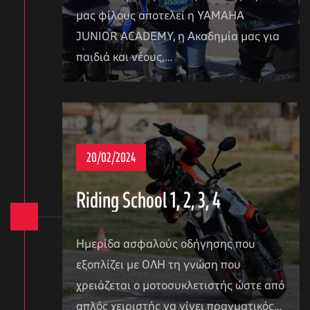
μας φίλους αποτελεί η YAMAHA
JUNIOR ACADEMY, η Aκαδημία μας για
παιδιά και νέους,…
20/02/2024
Riding School 1, 2, 3, 4
Ημερίδα ασφαλούς οδήγησης που
εξοπλίζει με ΟΛΗ τη γνώση που
χρειάζεται ο μοτοσυκλετιστής ώστε από
απλός χειριστής να γίνει πραγματικός…