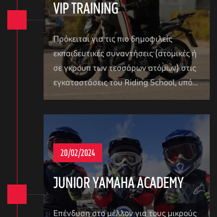
VIP TRAINING
Πρόκειται για τις πιο δημοφιλείς
εκπαιδευτικές συναντήσεις (ατομικές ή
σε γκρουπ των τεσσάρων ατόμων) στις
εγκαταστάσεις του Riding School, υπό…
20/02/2024
JUNIOR YAMAHA ACADEMY
Επένδυση στο μέλλον για τους μικρούς