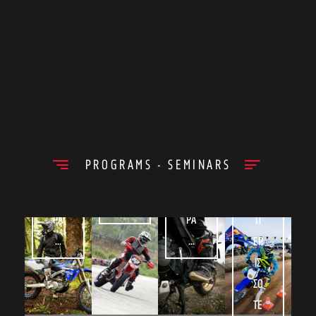
απλά και
στις
μαθήματα
τας OnOff
κατανοητά
εγκαταστά
Enduro του
σε
βήματα.
σεις του
Riding
χωμάτινες
Riding
School.
διαδρομές.
Π
School στο
ΕΡ
Πολυδένδρ
Π
Π
ΙΣ
ι και είναι
ΕΡ
ΕΡ
ΣΌ
ανοικτή
ΙΣ
ΙΣ
για το
PROGRAMS - SEMINARS
ΤΕ
ΣΌ
ΣΌ
κοινό.
ΡΑ
ΤΕ
ΤΕ
...
ΡΑ
ΡΑ
Π
...
...
ΕΡ
ΙΣ
ΣΌ
ΤΕ