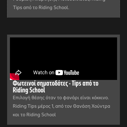
Tips από το Riding School.
Φωτεινοί σηματοδότες - Tips από το
Riding School
Επιλογή θέσης όταν το φανάρι είναι κόκκινο.
Riding Tips μέρος 1, από τον Θανάση Χούντρα
και το Riding School