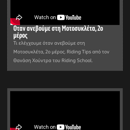
Οταν ανεβούμε στη Μοτοσυκλέτα, 2ο
μέρος
Τι ελέγχουμε όταν ανεβούμε στη
Μοτοσυκλέτα, 2ο μέρος. Riding Tips από τον
Θανάση Χούντρα του Riding School.