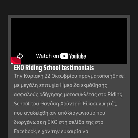
EKO Riding School testimonials
Την Κυριακή 22 Οκτωβρίου πραγματοποιήθηκε
με μεγάλη επιτυχία Ημερίδα εκμάθησης
ασφαλούς οδήγησης μοτοσυκλέτας στο Riding
School του Θανάση Χούντρα. Είκοσι νικητές,
που αναδείχθηκαν από διαγωνισμό που
διοργάνωσε η ΕΚΟ στη σελίδα της στο
Facebook, είχαν την ευκαιρία να