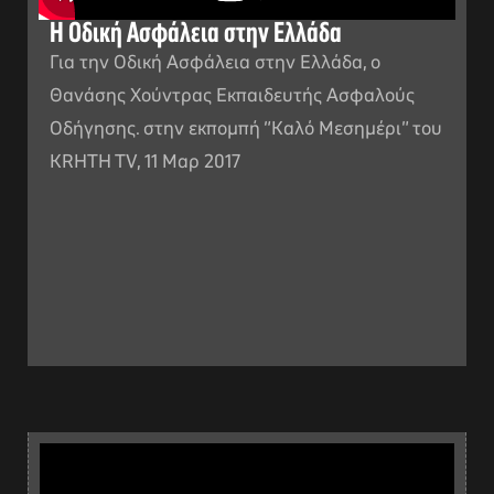
Η Οδική Ασφάλεια στην Eλλάδα
Για την Οδική Ασφάλεια στην Ελλάδα, ο
Θανάσης Χούντρας Εκπαιδευτής Ασφαλούς
Οδήγησης. στην εκπομπή “Καλό Μεσημέρι” του
ΚRHTH TV, 11 Μαρ 2017