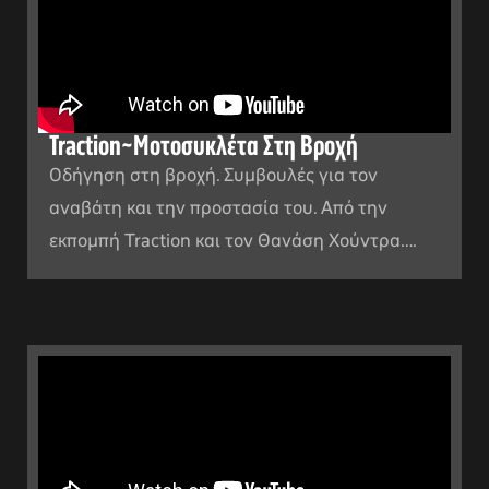
Traction~Μοτοσυκλέτα Στη Βροχή
Οδήγηση στη βροχή. Συμβουλές για τον
αναβάτη και την προστασία του. Από την
εκπομπή Traction και τον Θανάση Χούντρα….