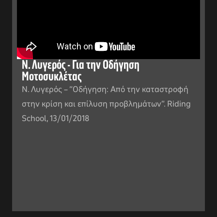
Ν. Λυγερός - Για την Οδήγηση
Μοτοσυκλέτας
Ν. Λυγερός – “Οδήγηση: Από την καταστροφή
στην κρίση και επίλυση προβλημάτων”. Riding
School, 13/01/2018