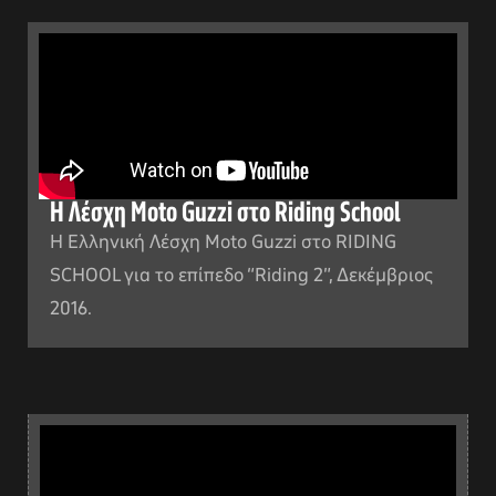
Η Λέσχη Moto Guzzi στο Riding School
Η Ελληνική Λέσχη Moto Guzzi στο RIDING
SCHOOL για το επίπεδο “Riding 2”, Δεκέμβριος
2016.