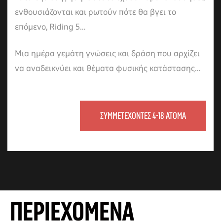
ενθουσιάζονται και ρωτούν πότε θα βγει το
επόμενο, Riding 5…
Μια ημέρα γεμάτη γνώσεις και δράση που αρχίζει
να αναδεικνύει και θέματα φυσικής κατάστασης…
ΣΥΜΜΕΤΕΧΟΝΤΕΣ 4-18 ATOMA
αγών στο
οσωπικών
ΠΕΡΙΕΧΟΜΕΝΑ