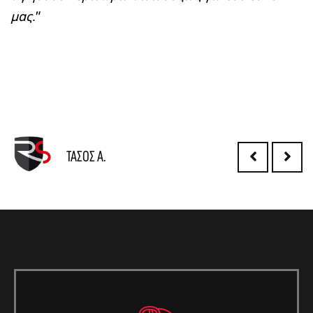
μας."
ΤΆΣΟΣ Α.