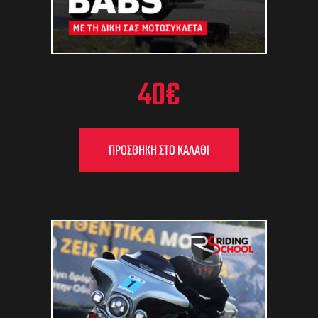
40
€
ΠΡΟΣΘΉΚΗ ΣΤΟ ΚΑΛΆΘΙ
FLAT
TRAC
K