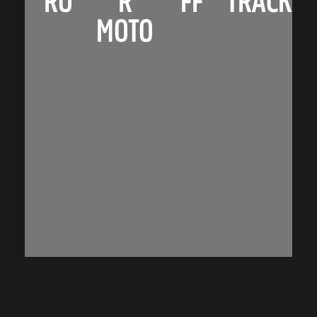
RO
R
TRACK
FF
MOTO