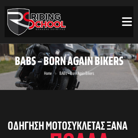
BABS – BORN AGAIN BIKERS
Home
BABs – Born Again Bikers
ΟΔΉΓΗΣΗ ΜΟΤΟΣΥΚΛΈΤΑΣ ΞΑΝΆ