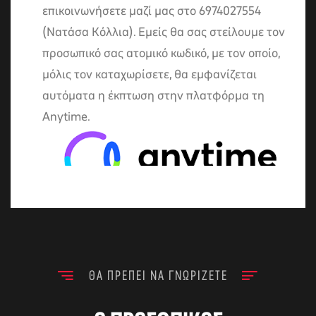
επικοινωνήσετε μαζί μας στο 6974027554
(Νατάσα Κόλλια). Εμείς θα σας στείλουμε τον
προσωπικό σας ατομικό κωδικό, με τον οποίο,
μόλις τον καταχωρίσετε, θα εμφανίζεται
αυτόματα η έκπτωση στην πλατφόρμα τη
Anytime.
2ος τρόπος
Όσοι οδηγοί έχετε παρακολουθήσει
ΘΑ ΠΡΈΠΕΙ ΝΑ ΓΝΩΡΊΖΕΤΕ
ήδη το Riding School από το 2019 και
πιο πρόσφατα