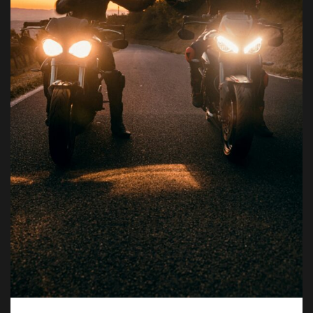
αγών στο
οσωπικών