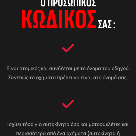
Ο ΠΡΟΣΩΠΙΚΌΣ
ΚΩΔΙΚΌΣ
και ενδιαφέρεστε για την παροχή, μπορείτε να
ΣΑΣ :
στείλετε email στο natkollia@yahoo.gr,
αναφέροντας: Anytime/ Όνομα / Επώνυμο /
Ηλικία / Επίπεδο που έχετε ολοκληρώσει
(Riding 1-2-3-4) / Ημερομηνία που το έχετε
κάνει (κατά προσέγγιση) / Τηλέφωνο
επικοινωνίας και Email. Εμείς θα σας στείλουμε
Είναι ατομικός και συνδέεται με το όνομα του οδηγού.
τον προσωπικό σας ατομικό κωδικό, με τον
Συνεπώς τα οχήματα πρέπει να είναι στο όνομά σας.
οποίο, μόλις τον καταχωρίσετε, θα εμφανίζεται
αυτόματα η έκπτωση στην πλατφόρμα τη
Anytime.
Ισχύει τόσο για αυτοκίνητα όσο και μοτοσυκλέτες και
περισσότερα από ένα οχήματα (αυτοκίνητα ή