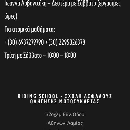
Ιωαννα Αρβανιτάκη – Δευτέρα με Σάββατο (εργάσιμες
ώρες)
Για ατομικά μαθήματα:
+(30) 6937279790
+(30) 2295026378
Τρίτη με Σάββατο – 10:00 – 18:00
RIDING SCHOOL - ΣΧΟΛΉ ΑΣΦΑΛΟΎΣ
ΟΔΉΓΗΣΗΣ ΜΟΤΟΣΥΚΛΈΤΑΣ
32οχλμ Εθν. Οδού
Αθηνών-Λαμίας