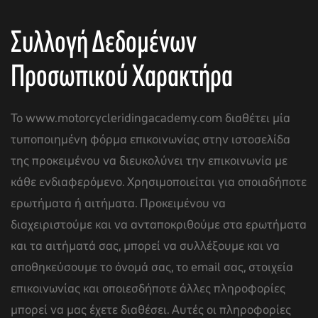
Συλλογή Δεδομένων
Προσωπικού Χαρακτήρα
To www.motorcycleridingacademy.com διαθέτει μία
τυποποιημένη φόρμα επικοινωνίας στην ιστοσελίδα
της προκειμένου να διευκολύνει την επικοινωνία με
κάθε ενδιαφερόμενο. Χρησιμοποιείται για οποιαδήποτε
ερωτήματα ή αιτήματα. Προκειμένου να
αγών στο
διαχειριστούμε και να ανταποκριθούμε στα ερωτήματα
και τα αιτήματά σας, μπορεί να συλλέξουμε και να
οσωπικών
αποθηκεύσουμε το όνομά σας, το email σας, στοιχεία
επικοινωνίας και οποιεσδήποτε άλλες πληροφορίες
μπορεί να μας έχετε διαθέσει. Αυτές οι πληροφορίες