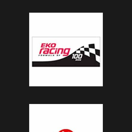
αγών στο
οσωπικών