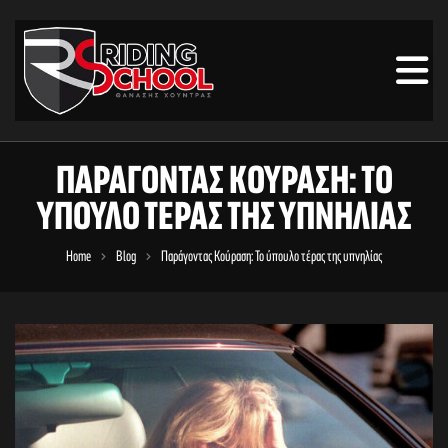
ΠΑΡΆΓΟΝΤΑΣ ΚΟΎΡΑΣΗ: ΤΟ
ΎΠΟΥΛΟ ΤΈΡΑΣ ΤΗΣ ΥΠΝΗΛΊΑΣ
Home
Blog
Παράγοντας Κούραση: Το ύπουλο τέρας της υπνηλίας