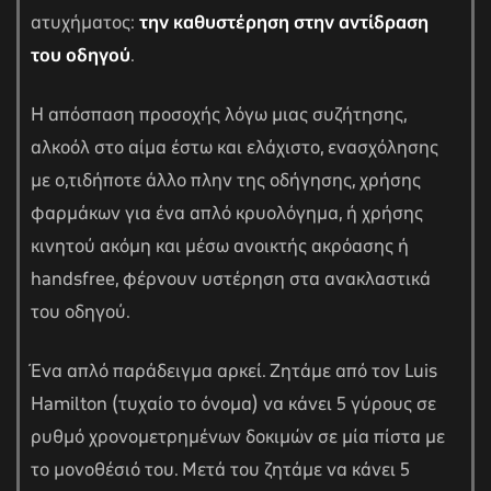
ατυχήματος:
την καθυστέρηση στην αντίδραση
του οδηγού
.
Η απόσπαση προσοχής λόγω μιας συζήτησης,
αλκοόλ στο αίμα έστω και ελάχιστο, ενασχόλησης
με ο,τιδήποτε άλλο πλην της οδήγησης, χρήσης
φαρμάκων για ένα απλό κρυολόγημα, ή χρήσης
κινητού ακόμη και μέσω ανοικτής ακρόασης ή
handsfree, φέρνουν υστέρηση στα ανακλαστικά
του οδηγού.
αγών στο
Ένα απλό παράδειγμα αρκεί. Ζητάμε από τον Luis
Hamilton (τυχαίο το όνομα) να κάνει 5 γύρους σε
οσωπικών
ρυθμό χρονομετρημένων δοκιμών σε μία πίστα με
το μονοθέσιό του. Μετά του ζητάμε να κάνει 5