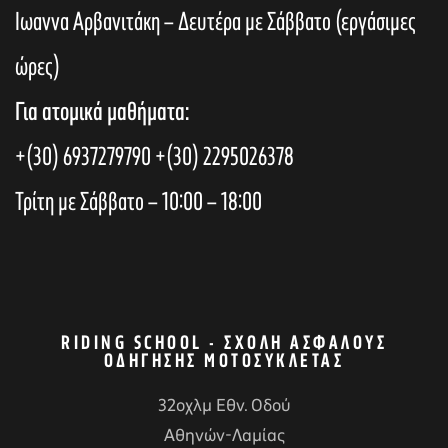
Ιωαννα Αρβανιτάκη – Δευτέρα με Σάββατο (εργάσιμες
ώρες)
Για ατομικά μαθήματα:
+(30) 6937279790
+(30) 2295026378
Τρίτη με Σάββατο – 10:00 – 18:00
RIDING SCHOOL - ΣΧΟΛΉ ΑΣΦΑΛΟΎΣ
ΟΔΉΓΗΣΗΣ ΜΟΤΟΣΥΚΛΈΤΑΣ
32οχλμ Εθν. Οδού
Αθηνών-Λαμίας