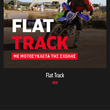
Flat Track
60
€