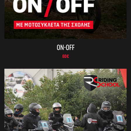
ON-OFF
60
€