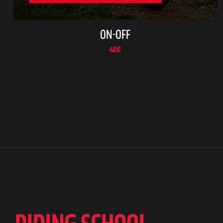
ON-OFF
40
€