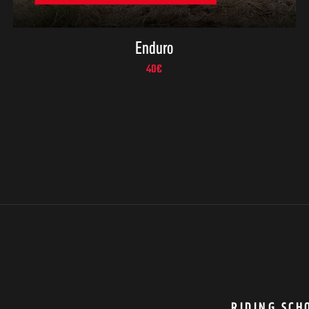
Enduro
40
€
RIDING SCH