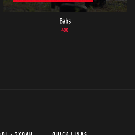
Babs
40
€
OOL - ΣΧΟΛΉ
QUICK LINKS