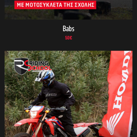
Babs
50
€