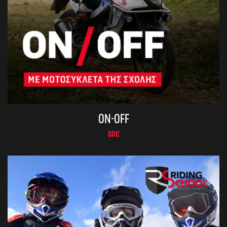
ON-OFF
60
€