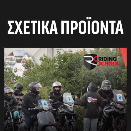
ΣΧΕΤΙΚΆ ΠΡΟΪΌΝΤΑ
αγών στο
οσωπικών