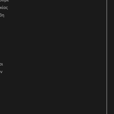
ιούμε
κίας
άβη
αι
ων