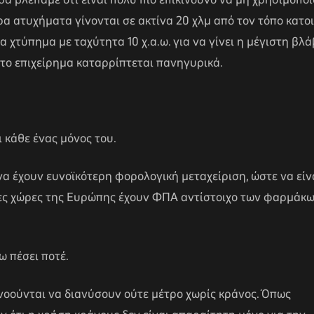
 θα βλέπαμε ότι είναι πολύ πιο επικίνδυνο να μη χρησιμοπο
ρα ατυχήματα γίνονται σε ακτίνα 20 χλμ από τον τόπο κατοι
να χτύπημα με ταχύτητα 10 χ.α.ω. για να γίνει η μέγιστη βλ
 το επιχείρημα καταρρίπτεται πανηγυρικά.
ι κάθε ένας μόνος του.
α έχουν ευνοϊκότερη φορολογική μεταχείριση, ώστε να είν
λες χώρες της Ευρώπης έχουν ΦΠΑ αντίστοιχο των φαρμάκ
ω πέσει ποτέ.
ανοούνται να διανύσουν ούτε μέτρο χωρίς κράνος. Όπως