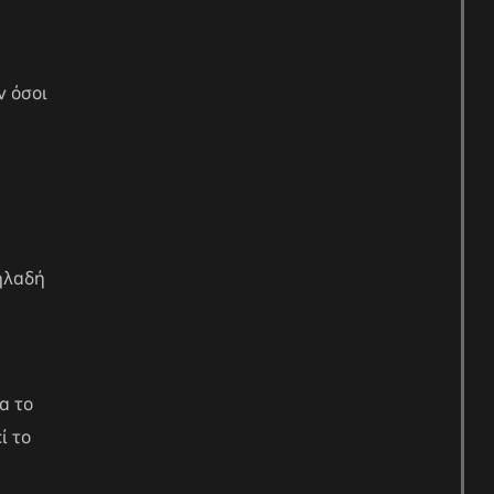
ν όσοι
δηλαδή
α το
ί το