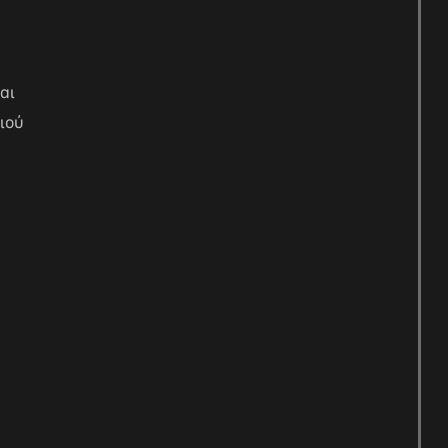
αι
ιού