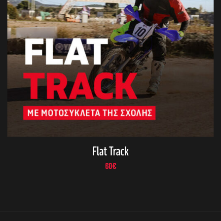
Flat Track
60
€