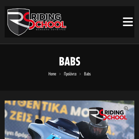
BABS
Home
Προϊόντα
Babs
🔍