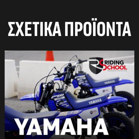
ΣΧΕΤΙΚΆ ΠΡΟΪΌΝΤΑ
αγών στο
οσωπικών