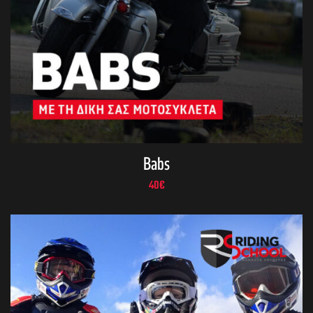
Babs
40
€