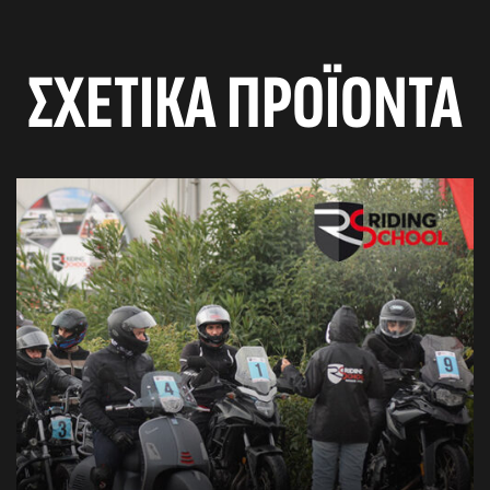
ΣΧΕΤΙΚΆ ΠΡΟΪΌΝΤΑ
αγών στο
οσωπικών