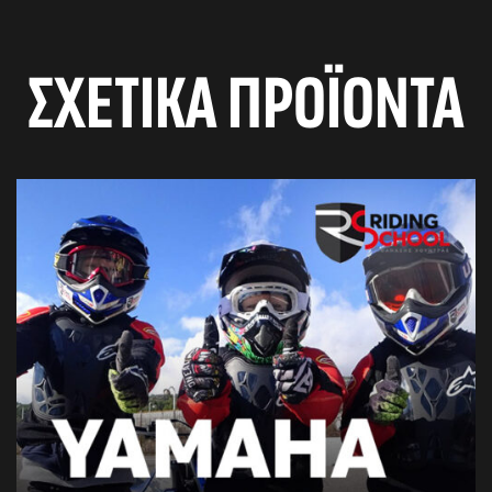
ΣΧΕΤΙΚΆ ΠΡΟΪΌΝΤΑ
αγών στο
οσωπικών