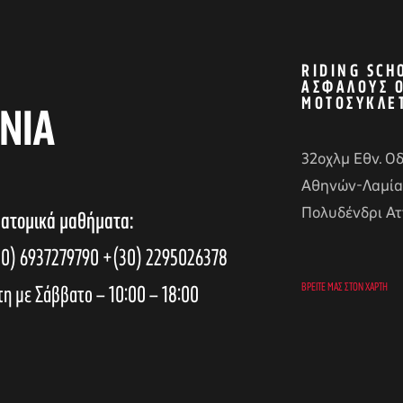
RIDING SCH
ΑΣΦΑΛΟΎΣ 
ΜΟΤΟΣΥΚΛΈ
ΝΙΑ
32οχλμ Εθν. Ο
Αθηνών-Λαμία
Πολυδένδρι Ατ
 ατομικά μαθήματα:
0) 6937279790
+(30) 2295026378
τη με Σάββατο – 10:00 – 18:00
ΒΡΕΊΤΕ ΜΑΣ ΣΤΟΝ ΧΆΡΤΗ