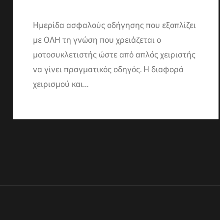
Ημερίδα ασφαλούς οδήγησης που εξοπλίζει
με ΟΛΗ τη γνώση που χρειάζεται ο
μοτοσυκλετιστής ώστε από απλός χειριστής
να γίνει πραγματικός οδηγός. Η διαφορά
χειρισμού και…