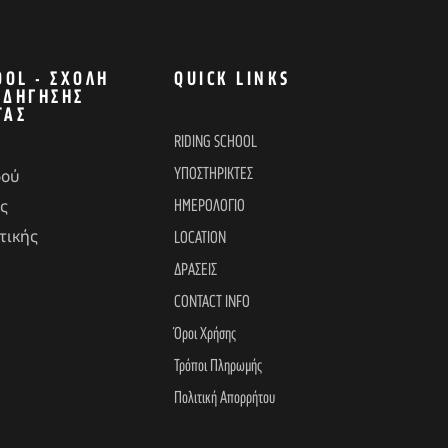
OOL - ΣΧΟΛΉ
QUICK LINKS
ΟΔΉΓΗΣΗΣ
ΤΑΣ
RIDING SCHOOL
ΥΠΟΣΤΗΡΙΚΤΕΣ
δού
ΗΜΕΡΟΛΟΓΙΟ
ς
τικής
LOCATION
ΔΡΑΣΕΙΣ
CONTACT INFO
Όροι Χρήσης
Τρόποι Πληρωμής
Πολιτική Απορρήτου