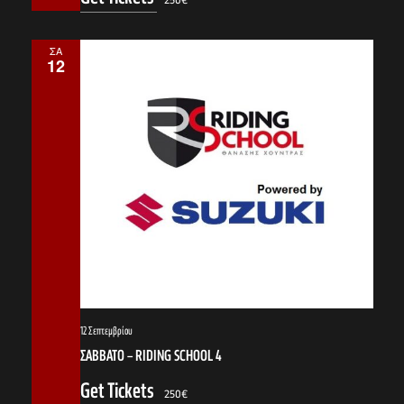
250€
ΣΑ
12
12 Σεπτεμβρίου
ΣΑΒΒΑΤΟ – RIDING SCHOOL 4
Get Tickets
250€