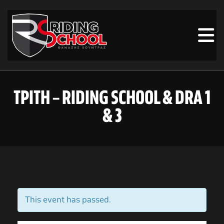
ΤΡΊΤΗ – RIDING SCHOOL & DRA 1
& 3
This event has passed.