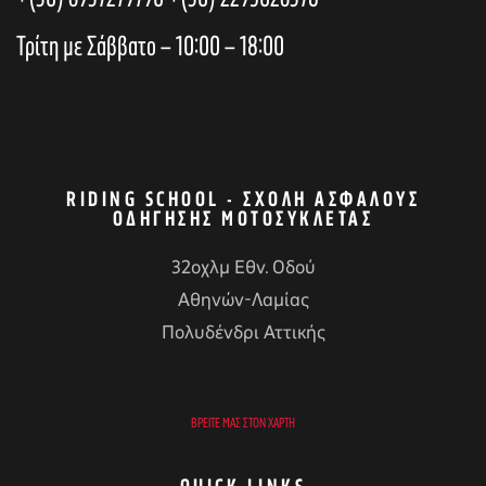
h
i
Τρίτη με Σάββατο – 10:00 – 18:00
a
o
n
n
RIDING SCHOOL - ΣΧΟΛΉ ΑΣΦΑΛΟΎΣ
ΟΔΉΓΗΣΗΣ ΜΟΤΟΣΥΚΛΈΤΑΣ
d
32οχλμ Εθν. Οδού
Αθηνών-Λαμίας
V
αγών στο
Πολυδένδρι Αττικής
i
οσωπικών
ΒΡΕΊΤΕ ΜΑΣ ΣΤΟΝ ΧΆΡΤΗ