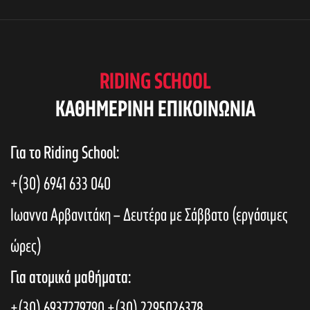
e
s
w
S
s
RIDING SCHOOL
N
KAΘΗΜΕΡΙΝΗ ΕΠΙΚΟΙΝΩΝΙΑ
e
a
Για το Riding School:
a
v
+(30) 6941 633 040
i
r
Ιωαννα Αρβανιτάκη – Δευτέρα με Σάββατο (εργάσιμες
g
ώρες)
c
a
Για ατομικά μαθήματα:
t
+(30) 6937279790
+(30) 2295026378