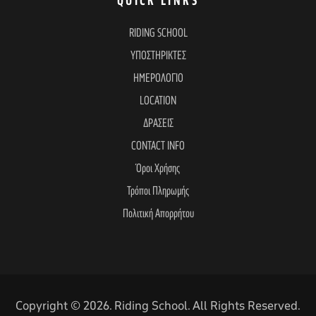
e
QUICK LINKS
RIDING SCHOOL
w
ΥΠΟΣΤΗΡΙΚΤΕΣ
ΗΜΕΡΟΛΟΓΙΟ
s
LOCATION
ΔΡΑΣΕΙΣ
N
CONTACT INFO
Όροι Χρήσης
a
Τρόποι Πληρωμής
Πολιτική Απορρήτου
v
i
Copyright © 2026. Riding School. All Rights Reserved.