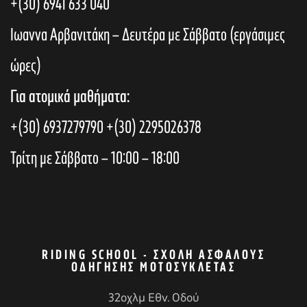
+(30) 6941 633 040
Ιωαννα Αρβανιτάκη – Δευτέρα με Σάββατο (εργάσιμες
ώρες)
Για ατομικά μαθήματα:
+(30) 6937279790
+(30) 2295026378
Τρίτη με Σάββατο – 10:00 – 18:00
RIDING SCHOOL - ΣΧΟΛΉ ΑΣΦΑΛΟΎΣ
ΟΔΉΓΗΣΗΣ ΜΟΤΟΣΥΚΛΈΤΑΣ
32οχλμ Εθν. Οδού