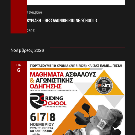
a
4 Οκτωβρίου
ΚΥΡΙΑΚΗ – ΘΕΣΣΑΛΟΝΙΚΗ RIDING SCHOOL 3
t
250€
Νοέμβριος 2026
i
ΠΑ
6
o
n