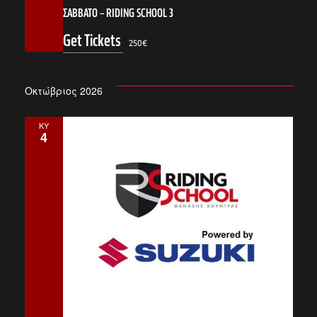
w
ΣΑΒΒΑΤΟ – RIDING SCHOOL 3
s
Get Tickets
250€
N
Οκτώβριος 2026
ΚΥ
a
4
v
i
g