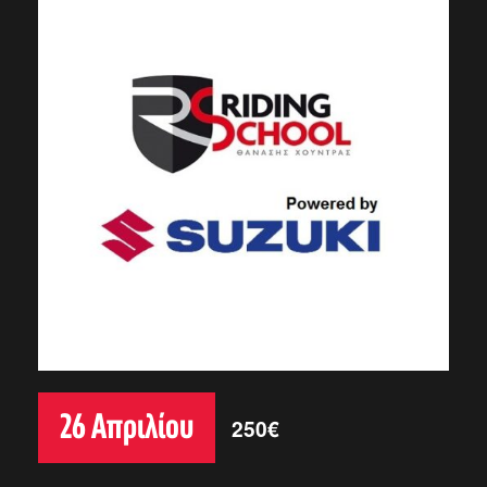
26 Απριλίου
250€