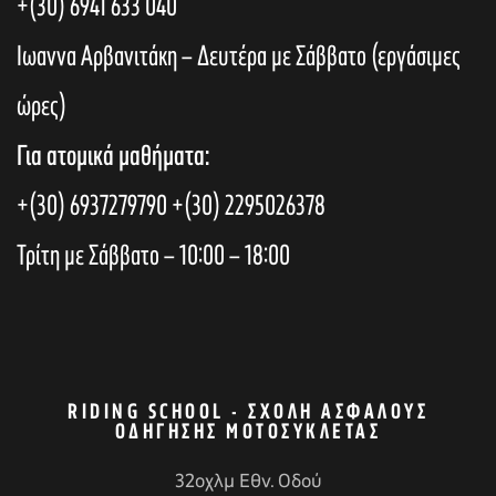
+(30) 6941 633 040
Ιωαννα Αρβανιτάκη – Δευτέρα με Σάββατο (εργάσιμες
ώρες)
Για ατομικά μαθήματα:
+(30) 6937279790
+(30) 2295026378
Τρίτη με Σάββατο – 10:00 – 18:00
RIDING SCHOOL - ΣΧΟΛΉ ΑΣΦΑΛΟΎΣ
ΟΔΉΓΗΣΗΣ ΜΟΤΟΣΥΚΛΈΤΑΣ
32οχλμ Εθν. Οδού