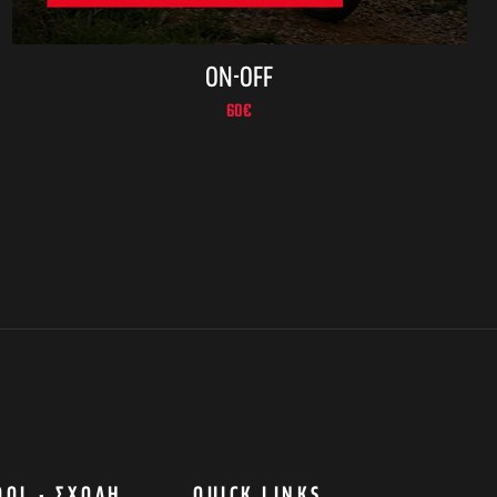
ON-OFF
60
€
OOL - ΣΧΟΛΉ
QUICK LINKS