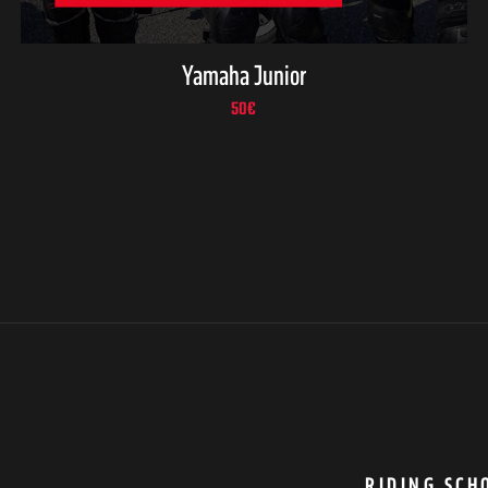
Yamaha Junior
50
€
RIDING SCH