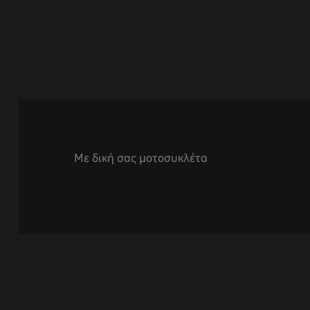
Με δική σας μοτοσυκλέτα
αγών στο
οσωπικών