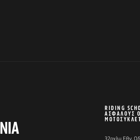
RIDING SCH
ΑΣΦΑΛΟΎΣ 
ΜΟΤΟΣΥΚΛΈ
ΝΙΑ
32οχλμ Εθν. Ο