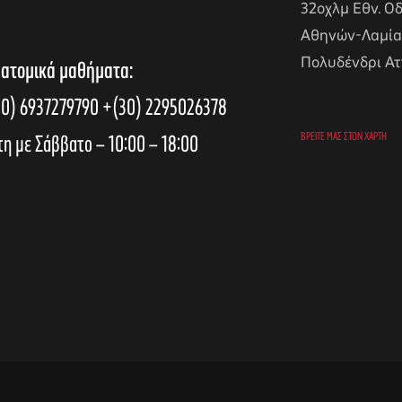
32οχλμ Εθν. Ο
Αθηνών-Λαμία
Πολυδένδρι Ατ
 ατομικά μαθήματα:
0) 6937279790
+(30) 2295026378
τη με Σάββατο – 10:00 – 18:00
ΒΡΕΊΤΕ ΜΑΣ ΣΤΟΝ ΧΆΡΤΗ