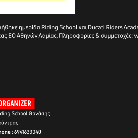
ήθηκε ημερίδα Riding School και Ducati Riders Acad
Νέας ΕΟ Αθηνών Λαμίας. Πληροφορίες & συμμετοχές: w
ORGANIZER
iding School Θανάσης
ούντρας
hone
6941633040