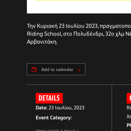
Την Κυριακή 23 Ιουλίου 2023, πραγματοποι
Riding School, στο Πολυδένδρι, 32ο χλμ 
Αρβανιτάκη.
Add to calendar
αγών στο
DETAILS
Date:
23 Ιουλίου, 2023
R
οσωπικών
Χ
Event Category:
P