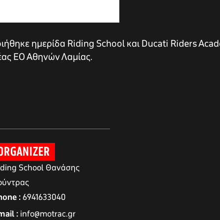
ήθηκε ημερίδα Riding School και Ducati Riders Acad
Νέας ΕΟ Αθηνών Λαμίας.
ORGANIZER
iding School Θανάσης
ούντρας
hone
6941633040
mail
info@motrac.gr