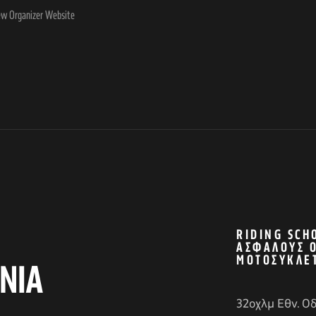
ew Organizer Website
RIDING SCH
ΑΣΦΑΛΟΎΣ 
ΜΟΤΟΣΥΚΛΈ
ΝΙΑ
32οχλμ Εθν. Ο