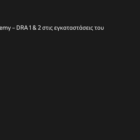
emy – DRA 1 & 2 στις εγκαταστάσεις του