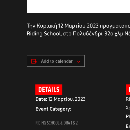
Την Κυριακή 12 Μαρτίου 2023 πραγματοποι
Riding School, στο Πολυδένδρι, 32ο χλμ 
Add to calendar
αγών στο
DETAILS
Date:
12 Μαρτίου, 2023
R
Χ
οσωπικών
Event Category:
P
RIDING SCHOOL & DRA 1 & 2
E