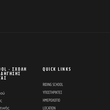
OOL - ΣΧΟΛΉ
QUICK LINKS
ΟΔΉΓΗΣΗΣ
ΤΑΣ
RIDING SCHOOL
ΥΠΟΣΤΗΡΙΚΤΕΣ
δού
ΗΜΕΡΟΛΟΓΙΟ
ς
τικής
LOCATION