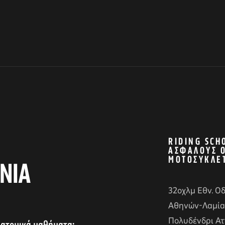
RIDING SCH
ΑΣΦΑΛΟΎΣ 
ΜΟΤΟΣΥΚΛΈ
ΝΙΑ
32οχλμ Εθν. Ο
Αθηνών-Λαμία
Πολυδένδρι Ατ