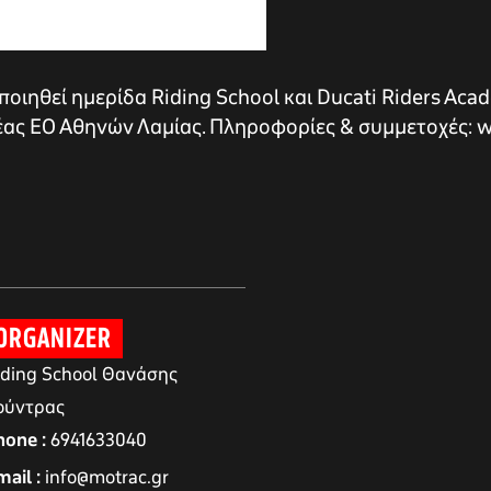
οιηθεί ημερίδα Riding School και Ducati Riders Acad
Νέας ΕΟ Αθηνών Λαμίας. Πληροφορίες & συμμετοχές: w
ORGANIZER
iding School Θανάσης
ούντρας
hone
6941633040
mail
info@motrac.gr