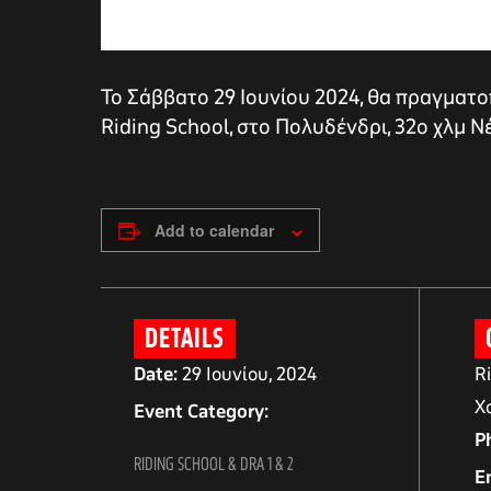
Το Σάββατο 29 Ιουνίου 2024, θα πραγματοπ
Riding School, στο Πολυδένδρι, 32ο χλμ 
Add to calendar
αγών στο
DETAILS
Date:
29 Ιουνίου, 2024
R
Χ
οσωπικών
Event Category:
P
RIDING SCHOOL & DRA 1 & 2
E