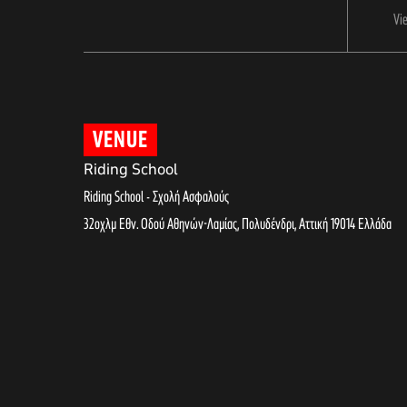
Vi
VENUE
Riding School
Riding School - Σχολή Ασφαλούς
32οχλμ Εθν. Οδού Αθηνών-Λαμίας, Πολυδένδρι
,
Αττική
19014
Ελλάδα