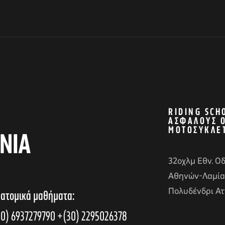
RIDING SCH
ΑΣΦΑΛΟΎΣ 
ΜΟΤΟΣΥΚΛΈ
ΝΙΑ
32οχλμ Εθν. Ο
Αθηνών-Λαμία
Πολυδένδρι Ατ
 ατομικά μαθήματα:
0) 6937279790
+(30) 2295026378