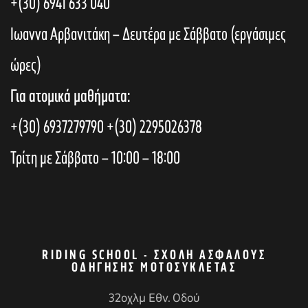
+(30) 6941 633 040
Ιωαννα Αρβανιτάκη – Δευτέρα με Σάββατο (εργάσιμες
ώρες)
Για ατομικά μαθήματα:
+(30) 6937279790
+(30) 2295026378
Τρίτη με Σάββατο – 10:00 – 18:00
RIDING SCHOOL - ΣΧΟΛΉ ΑΣΦΑΛΟΎΣ
ΟΔΉΓΗΣΗΣ ΜΟΤΟΣΥΚΛΈΤΑΣ
32οχλμ Εθν. Οδού