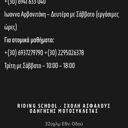
+(30) 6941 633 040
Ιωαννα Αρβανιτάκη – Δευτέρα με Σάββατο (εργάσιμες
ώρες)
Για ατομικά μαθήματα:
+(30) 6937279790
+(30) 2295026378
Τρίτη με Σάββατο – 10:00 – 18:00
RIDING SCHOOL - ΣΧΟΛΉ ΑΣΦΑΛΟΎΣ
ΟΔΉΓΗΣΗΣ ΜΟΤΟΣΥΚΛΈΤΑΣ
32οχλμ Εθν. Οδού