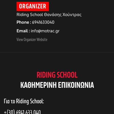
ORGANIZER
Riding School Θανάσης Χούντρας
Phone
6941633040
Email
info@motrac.gr
View Organizer Website
RIDING SCHOOL
αγών στο
KAΘΗΜΕΡΙΝΗ ΕΠΙΚΟΙΝΩΝΙΑ
οσωπικών
Για το Riding School:
+(30) 6941 633 040