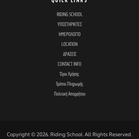
e
QUICK LINKS
RIDING SCHOOL
w
ΥΠΟΣΤΗΡΙΚΤΕΣ
ΗΜΕΡΟΛΟΓΙΟ
s
LOCATION
ΔΡΑΣΕΙΣ
N
CONTACT INFO
Όροι Χρήσης
a
Τρόποι Πληρωμής
Πολιτική Απορρήτου
v
i
Copyright © 2026. Riding School. All Rights Reserved.