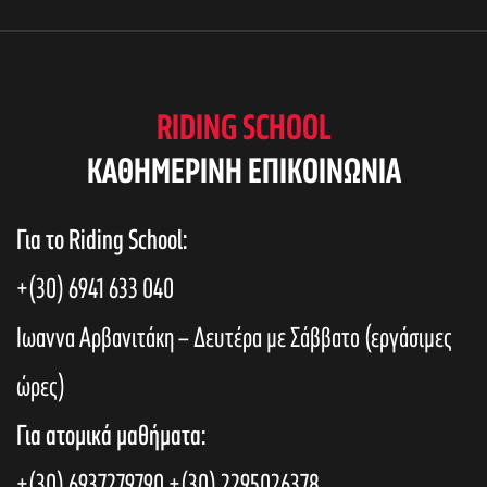
e
s
w
S
s
RIDING SCHOOL
N
KAΘΗΜΕΡΙΝΗ ΕΠΙΚΟΙΝΩΝΙΑ
e
a
Για το Riding School:
a
v
+(30) 6941 633 040
i
r
Ιωαννα Αρβανιτάκη – Δευτέρα με Σάββατο (εργάσιμες
g
ώρες)
c
a
Για ατομικά μαθήματα:
t
+(30) 6937279790
+(30) 2295026378