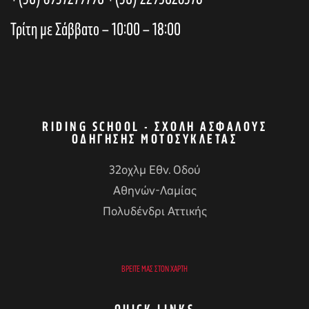
h
i
Τρίτη με Σάββατο – 10:00 – 18:00
a
o
n
n
RIDING SCHOOL - ΣΧΟΛΉ ΑΣΦΑΛΟΎΣ
ΟΔΉΓΗΣΗΣ ΜΟΤΟΣΥΚΛΈΤΑΣ
d
32οχλμ Εθν. Οδού
Αθηνών-Λαμίας
V
αγών στο
Πολυδένδρι Αττικής
i
οσωπικών
ΒΡΕΊΤΕ ΜΑΣ ΣΤΟΝ ΧΆΡΤΗ