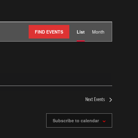
E
FIND EVENTS
List
Month
v
e
n
t
V
Next
Events
i
Subscribe to calendar
e