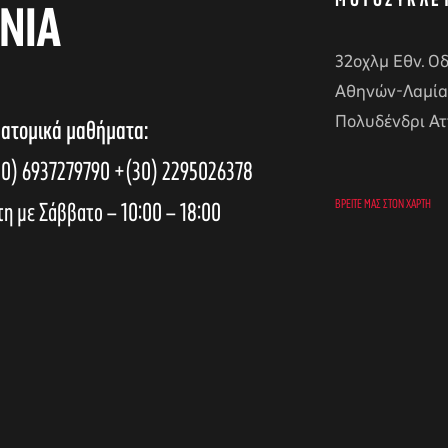
ΜΟΤΟΣΥΚΛΈ
ΝΙΑ
32οχλμ Εθν. Ο
Αθηνών-Λαμία
Πολυδένδρι Ατ
 ατομικά μαθήματα:
0) 6937279790
+(30) 2295026378
τη με Σάββατο – 10:00 – 18:00
ΒΡΕΊΤΕ ΜΑΣ ΣΤΟΝ ΧΆΡΤΗ