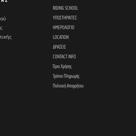
i
ΤΑΣ
RIDING SCHOOL
o
ΥΠΟΣΤΗΡΙΚΤΕΣ
δού
ΗΜΕΡΟΛΟΓΙΟ
ς
n
τικής
LOCATION
ΔΡΑΣΕΙΣ
CONTACT INFO
Όροι Χρήσης
Τρόποι Πληρωμής
Πολιτική Απορρήτου