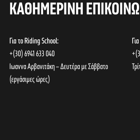
h
KAΘΗΜΕΡΙΝΗ ΕΠΙΚΟΙΝΩ
e
y
a
w
o
r
n
Για το Riding School:
Για
d
.
+(30) 6941 633 040
+(3
d
Ιωαννα Αρβανιτάκη – Δευτέρα με Σάββατο
Τρί
(εργάσιμες ώρες)
V
i
e