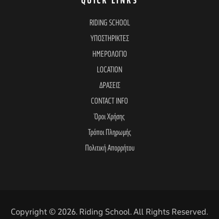
e
QUICK LINKS
RIDING SCHOOL
w
ΥΠΟΣΤΗΡΙΚΤΕΣ
ΗΜΕΡΟΛΟΓΙΟ
s
LOCATION
ΔΡΑΣΕΙΣ
N
CONTACT INFO
Όροι Χρήσης
a
Τρόποι Πληρωμής
Πολιτική Απορρήτου
v
i
Copyright © 2026. Riding School. All Rights Reserved.