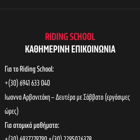
e
s
w
S
s
RIDING SCHOOL
N
KAΘΗΜΕΡΙΝΗ ΕΠΙΚΟΙΝΩΝΙΑ
e
a
Για το Riding School:
a
v
+(30) 6941 633 040
i
r
Ιωαννα Αρβανιτάκη – Δευτέρα με Σάββατο (εργάσιμες
g
ώρες)
c
a
Για ατομικά μαθήματα:
t
+(30) 6937279790
+(30) 2295026378