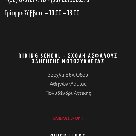
h
i
Τρίτη με Σάββατο – 10:00 – 18:00
a
o
n
n
RIDING SCHOOL - ΣΧΟΛΉ ΑΣΦΑΛΟΎΣ
ΟΔΉΓΗΣΗΣ ΜΟΤΟΣΥΚΛΈΤΑΣ
d
32οχλμ Εθν. Οδού
Αθηνών-Λαμίας
V
αγών στο
Πολυδένδρι Αττικής
i
οσωπικών
ΒΡΕΊΤΕ ΜΑΣ ΣΤΟΝ ΧΆΡΤΗ