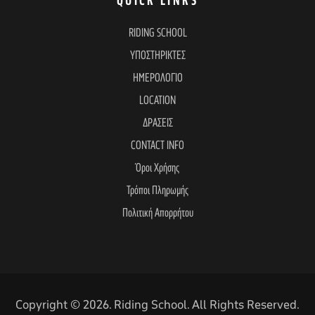
e
QUICK LINKS
RIDING SCHOOL
w
ΥΠΟΣΤΗΡΙΚΤΕΣ
ΗΜΕΡΟΛΟΓΙΟ
s
LOCATION
ΔΡΑΣΕΙΣ
N
CONTACT INFO
Όροι Χρήσης
a
Τρόποι Πληρωμής
Πολιτική Απορρήτου
v
i
Copyright © 2026. Riding School. All Rights Reserved.