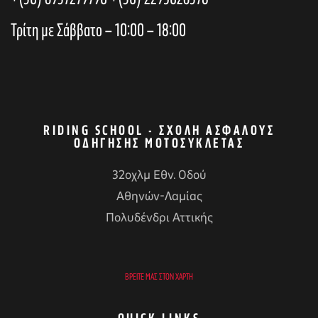
h
i
Τρίτη με Σάββατο – 10:00 – 18:00
a
o
n
n
RIDING SCHOOL - ΣΧΟΛΉ ΑΣΦΑΛΟΎΣ
ΟΔΉΓΗΣΗΣ ΜΟΤΟΣΥΚΛΈΤΑΣ
d
32οχλμ Εθν. Οδού
Αθηνών-Λαμίας
V
αγών στο
Πολυδένδρι Αττικής
i
οσωπικών
ΒΡΕΊΤΕ ΜΑΣ ΣΤΟΝ ΧΆΡΤΗ