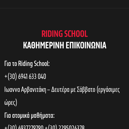
e
s
w
S
s
RIDING SCHOOL
N
KAΘΗΜΕΡΙΝΗ ΕΠΙΚΟΙΝΩΝΙΑ
e
a
Για το Riding School:
a
v
+(30) 6941 633 040
i
r
Ιωαννα Αρβανιτάκη – Δευτέρα με Σάββατο (εργάσιμες
g
ώρες)
c
a
Για ατομικά μαθήματα:
t
+(30) 6937279790
+(30) 2295026378