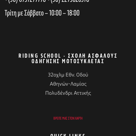
h
i
Τρίτη με Σάββατο – 10:00 – 18:00
a
o
n
n
RIDING SCHOOL - ΣΧΟΛΉ ΑΣΦΑΛΟΎΣ
ΟΔΉΓΗΣΗΣ ΜΟΤΟΣΥΚΛΈΤΑΣ
d
32οχλμ Εθν. Οδού
Αθηνών-Λαμίας
V
αγών στο
Πολυδένδρι Αττικής
i
οσωπικών
ΒΡΕΊΤΕ ΜΑΣ ΣΤΟΝ ΧΆΡΤΗ