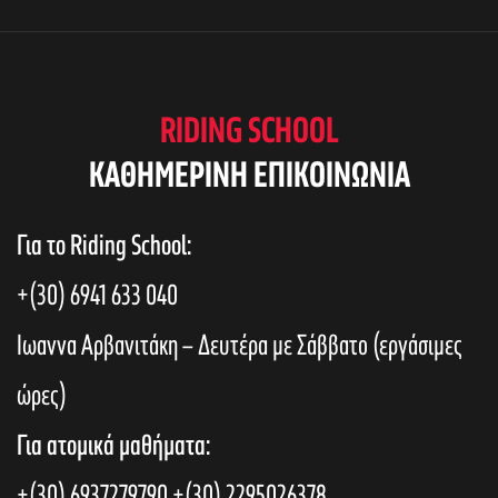
e
s
w
S
s
RIDING SCHOOL
N
KAΘΗΜΕΡΙΝΗ ΕΠΙΚΟΙΝΩΝΙΑ
e
a
Για το Riding School:
a
v
+(30) 6941 633 040
i
r
Ιωαννα Αρβανιτάκη – Δευτέρα με Σάββατο (εργάσιμες
g
ώρες)
c
a
Για ατομικά μαθήματα:
t
+(30) 6937279790
+(30) 2295026378