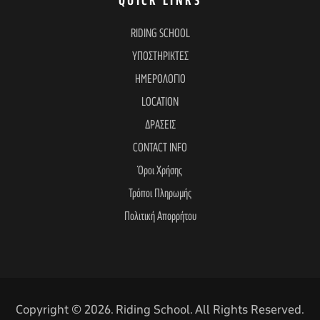
e
QUICK LINKS
RIDING SCHOOL
w
ΥΠΟΣΤΗΡΙΚΤΕΣ
ΗΜΕΡΟΛΟΓΙΟ
s
LOCATION
ΔΡΑΣΕΙΣ
N
CONTACT INFO
Όροι Χρήσης
a
Τρόποι Πληρωμής
Πολιτική Απορρήτου
v
i
Copyright © 2026. Riding School. All Rights Reserved.