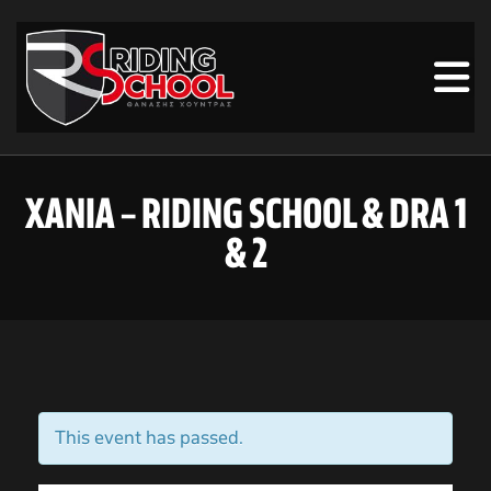
ΧΑΝΙΑ – RIDING SCHOOL & DRA 1
& 2
This event has passed.