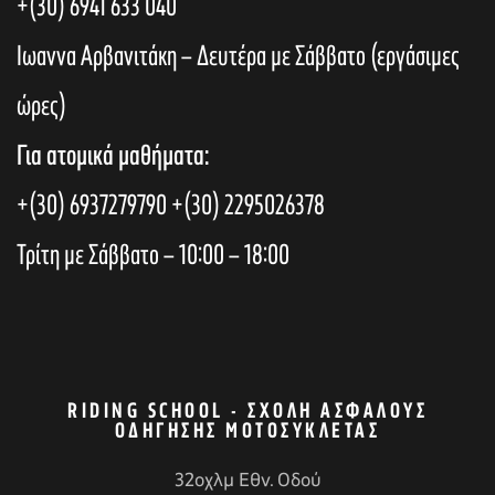
+(30) 6941 633 040
Ιωαννα Αρβανιτάκη – Δευτέρα με Σάββατο (εργάσιμες
ώρες)
Για ατομικά μαθήματα:
+(30) 6937279790
+(30) 2295026378
Τρίτη με Σάββατο – 10:00 – 18:00
RIDING SCHOOL - ΣΧΟΛΉ ΑΣΦΑΛΟΎΣ
ΟΔΉΓΗΣΗΣ ΜΟΤΟΣΥΚΛΈΤΑΣ
32οχλμ Εθν. Οδού