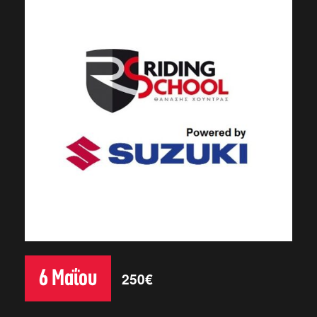
6 Μαΐου
250€