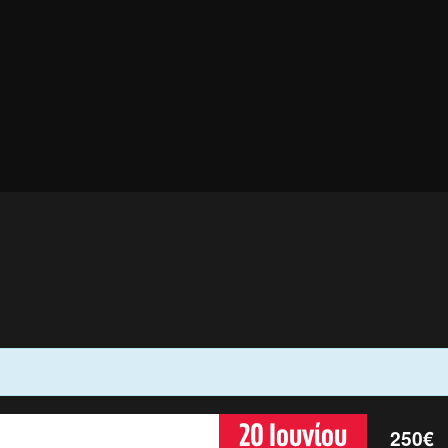
20 Ιουνίου
250€