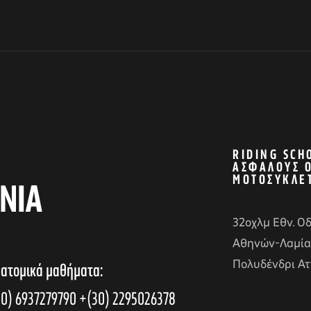
RIDING SCH
ΑΣΦΑΛΟΎΣ 
ΜΟΤΟΣΥΚΛΈ
ΝΙΑ
32οχλμ Εθν. Ο
Αθηνών-Λαμία
Πολυδένδρι Ατ
 ατομικά μαθήματα:
0) 6937279790
+(30) 2295026378