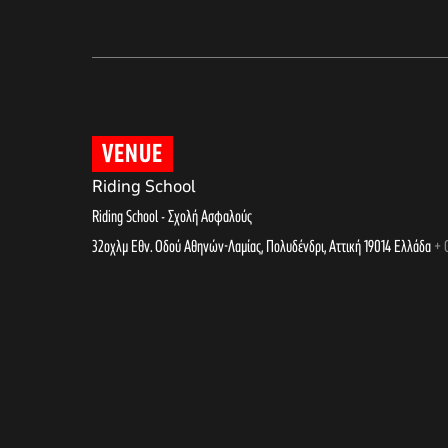
VENUE
Riding School
Riding School - Σχολή Ασφαλούς
32οχλμ Εθν. Οδού Αθηνών-Λαμίας, Πολυδένδρι
,
Αττική
19014
Ελλάδα
+ 