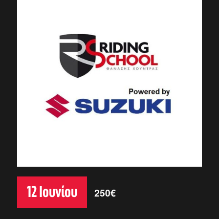
12 Ιουνίου
250€