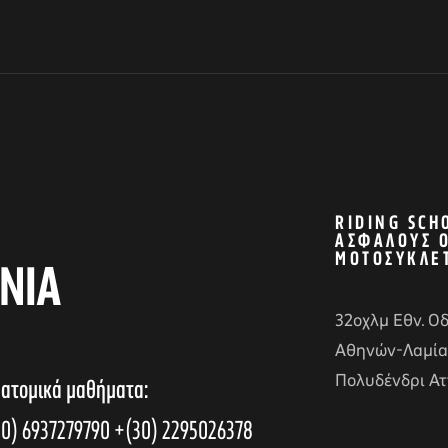
RIDING SCH
ΑΣΦΑΛΟΎΣ 
ΜΟΤΟΣΥΚΛΈ
ΝΙΑ
32οχλμ Εθν. Ο
Αθηνών-Λαμία
Πολυδένδρι Ατ
 ατομικά μαθήματα:
0) 6937279790
+(30) 2295026378