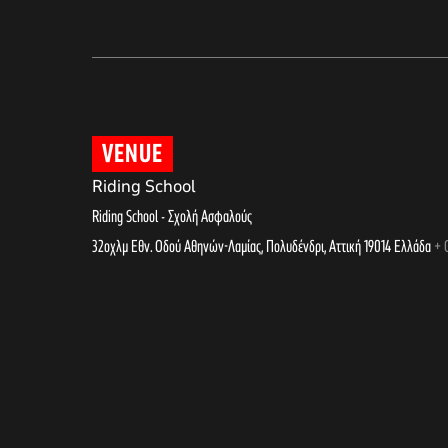
VENUE
Riding School
Riding School - Σχολή Ασφαλούς
32οχλμ Εθν. Οδού Αθηνών-Λαμίας, Πολυδένδρι
,
Αττική
19014
Ελλάδα
+ 