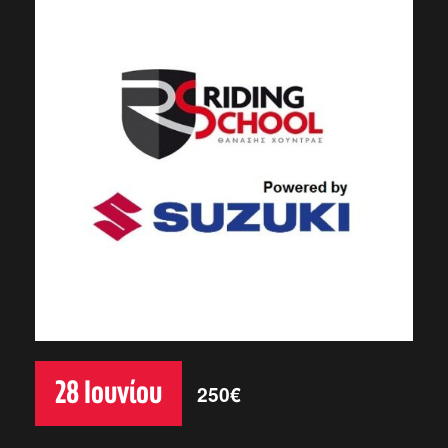
28 Ιουνίου
250€