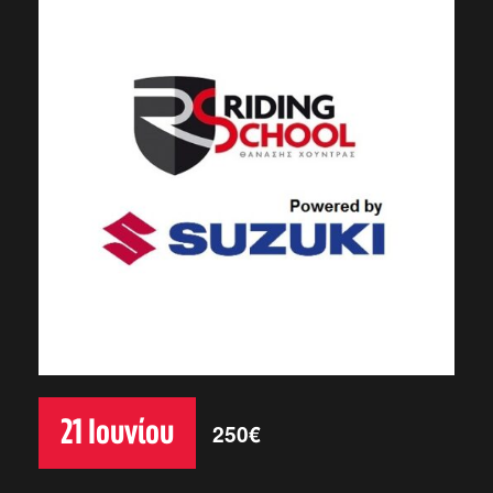
21 Ιουνίου
250€